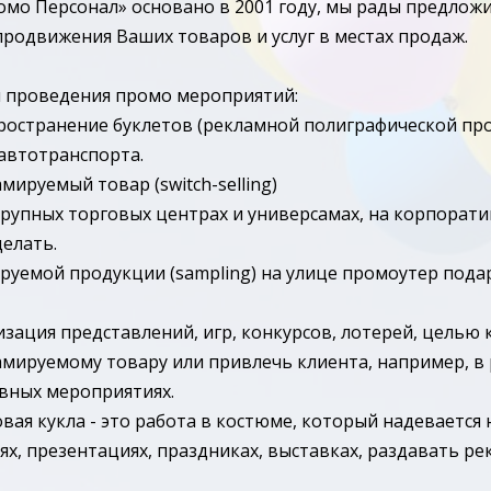
омо Персонал» основано в 2001 году, мы рады предлож
родвижения Ваших товаров и услуг в местах продаж.
 проведения промо мероприятий:
пространение буклетов (рекламной полиграфической пр
 автотранспорта.
мируемый товар (switch-selling)
 в крупных торговых центрах и универсамах, на корпорат
делать.
руемой продукции (sampling) на улице промоутер пода
изация представлений, игр, конкурсов, лотерей, целью
мируемому товару или привлечь клиента, например, в
вных мероприятиях.
вая кукла - это работа в костюме, который надевается 
ях, презентациях, праздниках, выставках, раздавать р